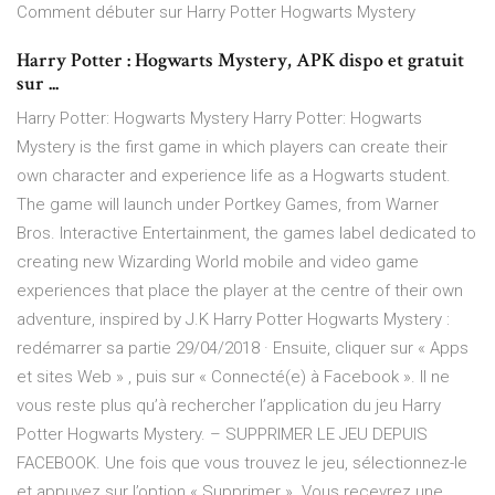
Comment débuter sur Harry Potter Hogwarts Mystery
Harry Potter : Hogwarts Mystery, APK dispo et gratuit
sur ...
Harry Potter: Hogwarts Mystery Harry Potter: Hogwarts
Mystery is the first game in which players can create their
own character and experience life as a Hogwarts student.
The game will launch under Portkey Games, from Warner
Bros. Interactive Entertainment, the games label dedicated to
creating new Wizarding World mobile and video game
experiences that place the player at the centre of their own
adventure, inspired by J.K Harry Potter Hogwarts Mystery :
redémarrer sa partie 29/04/2018 · Ensuite, cliquer sur « Apps
et sites Web » , puis sur « Connecté(e) à Facebook ». Il ne
vous reste plus qu’à rechercher l’application du jeu Harry
Potter Hogwarts Mystery. – SUPPRIMER LE JEU DEPUIS
FACEBOOK. Une fois que vous trouvez le jeu, sélectionnez-le
et appuyez sur l’option « Supprimer ». Vous recevrez une