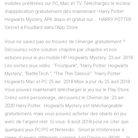
mobiles préférées sur PC, Mac et TV. Téléchargez le lecteur
d'appplication gratuitement dès maintenant ! Harry Potter :
Hogwarts Mystery, APK dispo et gratuit sur ... ‎HARRY POTTER
Secret à Poudlard dans l’App Store
Vous ne savez pas où trouvez de l'énergie gratuitement ?
Découvrez notre solution chapitre par chapitre et nos
astuces pour le jeu mobile HP Hogwarts Mystery 23 avr. 2018
Les sorties jeux vidéo : "Frostpunk", "Harry Potter: Hogwarts
Mystery", "BattleTech ", "The Thin Silence". "Harry Potter:
Hogwarts Mac et PC 25 avr. 2018 Mise à jour du 25 avril 2018 :
Vous pouvez maintenant télécharger le jeu sur le Play Store.
Créez votre personnage, découvrez le Chemin de 23 avr.
2020 Harry Potter : Hogwarts Mystery est téléchargeable
gratuitement, mais vous pouvez acheter des objets en jeu
avec de l'argent réel. Si vous 6 août 2018 pour ne citer que
quelques jeux PC/PS et Nintendo… Sinon je m'intéresse à
pleins d'univers différents comme Just Dance ou WOW…. Je