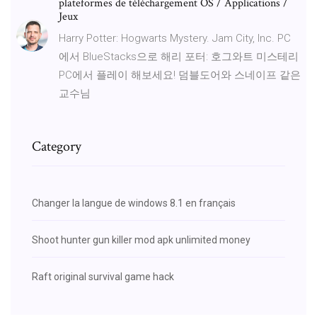
plateformes de téléchargement OS / Applications /
Jeux
Harry Potter: Hogwarts Mystery. Jam City, Inc. PC
에서 BlueStacks으로 해리 포터: 호그와트 미스테리
PC에서 플레이 해보세요! 덤블도어와 스네이프 같은
교수님
Category
Changer la langue de windows 8.1 en français
Shoot hunter gun killer mod apk unlimited money
Raft original survival game hack